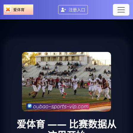
注册入口
爱体育
—— 比赛数据从