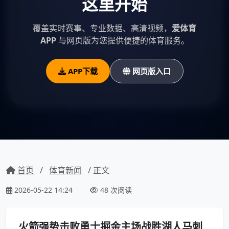
这里开始
覆盖实时赛事、专业数据、高清视频，
爱体育
APP
与网页版为您提供便捷的体育服务。
APP下载
网页版入口
首页
/
体育新闻
/ 正文
2026-05-22 14:24
48 次阅读
火箭强势击败勇士掘金主场战胜湖人马刺