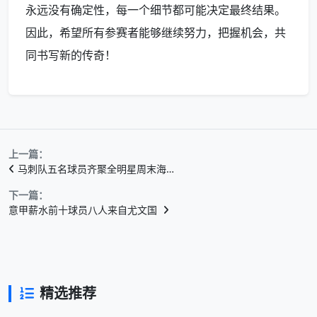
永远没有确定性，每一个细节都可能决定最终结果。
因此，希望所有参赛者能够继续努力，把握机会，共
同书写新的传奇！
上一篇：
马刺队五名球员齐聚全明星周末海…
下一篇：
意甲薪水前十球员八人来自尤文国
精选推荐